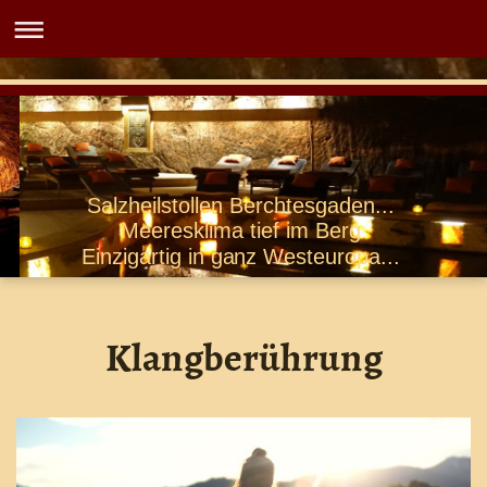
Salzheilstollen Berchtesgaden...
Meeresklima tief im Berg
Einzigartig in ganz Westeuropa...
Klangberührung