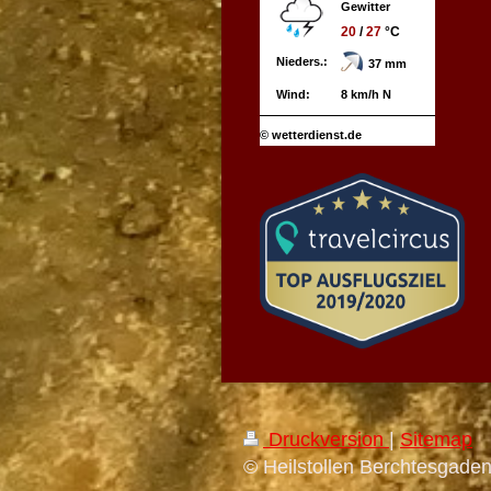
Gewitter
20
/
27
°C
Nieders.:
37 mm
Wind:
8 km/h N
© wetterdienst.de
Druckversion
|
Sitemap
© Heilstollen Berchtesgad