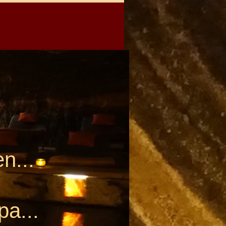
n...
g
pa...