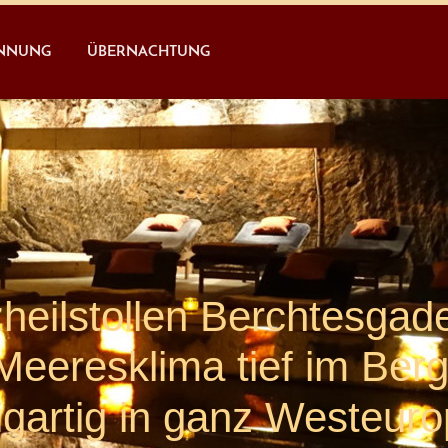
NNUNG
ÜBERNACHTUNG
heilstollen Berchtesgade
Meeresklima tief im Ber
igartig in ganz Westeuro