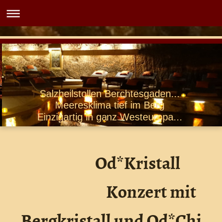
Salzheilstollen Berchtesgaden...
Meeresklima tief im Berg
Einzigartig in ganz Westeuropa...
Od*Kristall
Konzert mit
Bergkristall und Od*Chi