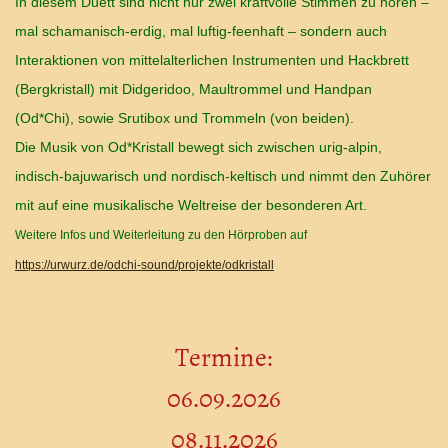
In diesem Duett sind nicht nur zwei kraftvolle Stimmen zu hören –
mal schamanisch-erdig, mal luftig-feenhaft – sondern auch
Interaktionen von mittelalterlichen Instrumenten und Hackbrett
(Bergkristall) mit Didgeridoo, Maultrommel und Handpan
(Od*Chi), sowie Srutibox und Trommeln (von beiden).
Die Musik von Od*Kristall bewegt sich zwischen urig-alpin,
indisch-bajuwarisch und nordisch-keltisch und nimmt den Zuhörer
mit auf eine musikalische Weltreise der besonderen Art.
Weitere Infos und Weiterleitung zu den Hörproben auf
https://urwurz.de/odchi-sound/projekte/odkristall
Termine:
06.09.2026
08.11.2026